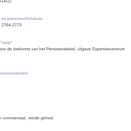
2014/22
s en pensioenfondsen
p. 2764-2773
“zorg”
 voor de toekomst van het Pensioenstelsel, uitgave Expertisecentrum
sovereenkomst
en commentaar, vierde geheel