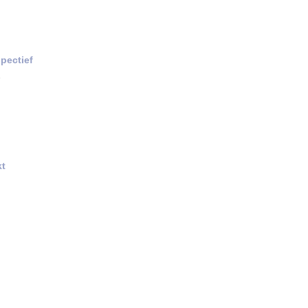
pectief
2
kt