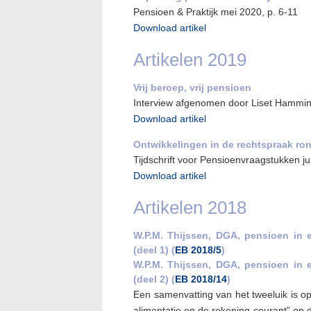
Pensioen & Praktijk mei 2020, p. 6-11
Download artikel
Artikelen 2019
Vrij beroep, vrij pensioen
Interview afgenomen door Liset Hammi
Download artikel
Ontwikkelingen in de rechtspraak ro
Tijdschrift voor Pensioenvraagstukken ju
Download artikel
Artikelen 2018
W.P.M. Thijssen, DGA, pensioen in 
(deel 1) (
EB 2018/5
)
W.P.M. Thijssen, DGA, pensioen in 
(deel 2) (
EB 2018/14
)
Een samenvatting van het tweeluik is o
alimentatie en de rekening-courant” op 