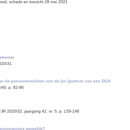
heid, schade en toezicht 28 mei 2021
zekeraar
2020/31
van de pensioenrechten van de (ex-)partner van een DGA
0/40, p. 82-86
 FJR 2020/32, jaargang 42, nr. 5, p. 139-148
coronacrisis mogelijk?